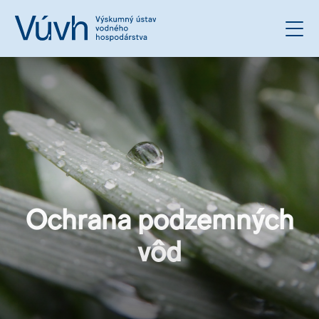
Ochrana podzemných
vôd