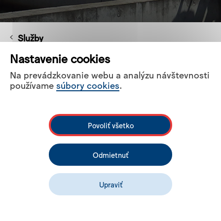
Služby
Nastavenie cookies
Na prevádzkovanie webu a analýzu návštevnosti
Pre odbornú verejnosť vykonáva
používame
súbory cookies
.
Výskumný ústav vodného
hospodárstva široké spektrum
odborných kurzov zameraných na
Povoliť všetko
vzorkovanie pitných, povrchových,
podzemných a odpadových vôd
Odmietnuť
a kurzy, semináre, konzultačné dni
v oblasti hydrobiológie,
Upraviť
mikrobiológie a rádiochémie.